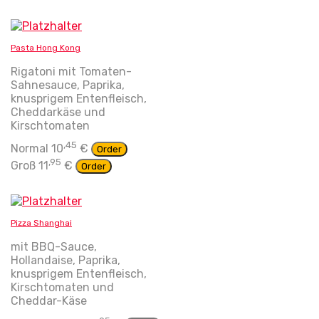
Pasta Hong Kong
Rigatoni mit Tomaten-
Sahnesauce, Paprika,
knusprigem Entenfleisch,
Cheddarkäse und
Kirschtomaten
,45
Normal
10
€
Order
,95
Groß
11
€
Order
Dieses
Produkt
weist
mehrere
Pizza Shanghai
Varianten
mit BBQ-Sauce,
auf.
Hollandaise, Paprika,
Die
knusprigem Entenfleisch,
Optionen
Kirschtomaten und
können
Cheddar-Käse
auf
der