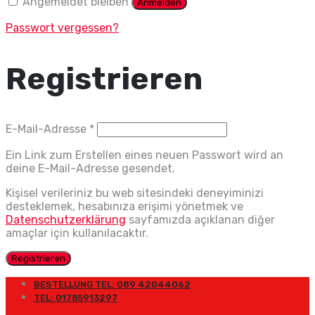
Angemeldet bleiben
Anmelden
Passwort vergessen?
Registrieren
Erforderlich
E-Mail-Adresse
*
Ein Link zum Erstellen eines neuen Passwort wird an
deine E-Mail-Adresse gesendet.
Kişisel verileriniz bu web sitesindeki deneyiminizi
desteklemek, hesabınıza erişimi yönetmek ve
Datenschutzerklärung
sayfamızda açıklanan diğer
amaçlar için kullanılacaktır.
Registrieren
BESTELLUNG TEL: 089 42044062
TEL: 01785913297