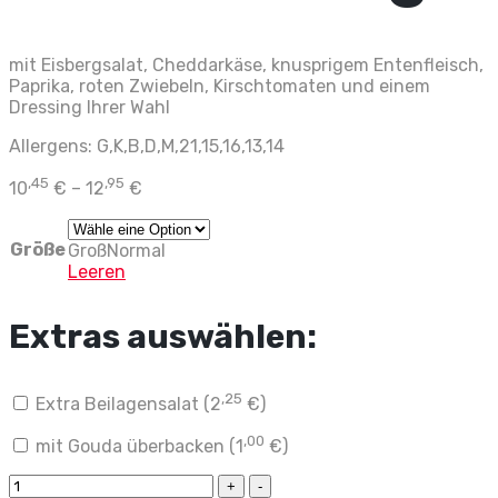
mit Eisbergsalat, Cheddarkäse, knusprigem Entenfleisch,
Paprika, roten Zwiebeln, Kirschtomaten und einem
Dressing Ihrer Wahl
Allergens: G,K,B,D,M,21,15,16,13,14
,45
,95
10
€
–
12
€
Größe
Groß
Normal
Leeren
Extras auswählen:
,25
Extra Beilagensalat (
2
€
)
,00
mit Gouda überbacken (
1
€
)
Salat