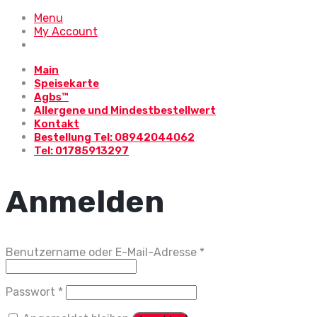
Menu
My Account
Main
Speisekarte
Agbs™
Allergene und Mindestbestellwert
Kontakt
Bestellung Tel: 08942044062
Tel: 01785913297
Anmelden
Erforderlich
Benutzername oder E-Mail-Adresse
*
Erforderlich
Passwort
*